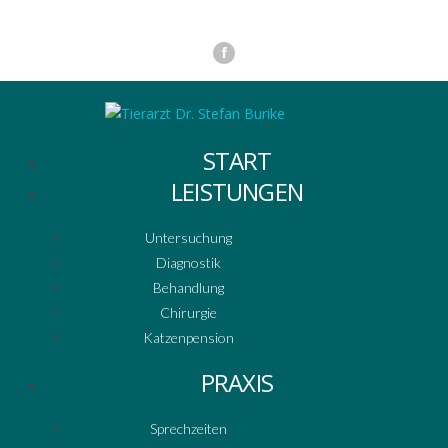
START
LEISTUNGEN
Untersuchung
Diagnostik
Behandlung
Chirurgie
Katzenpension
PRAXIS
Sprechzeiten