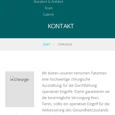
Standort & Anfahrt
Team
Galerie
KONTAKT
START
CHIRURGIE
Wir bieten unseren tierischen Patienten
eine hochwertige chirurgische
Ausstattung, für die Durchführung
operativer Eingriffe. Damit garantieren wir
die bestmögliche Versorgung Ihres
Tieres, sollte ein operativer Eingriff für die
Verbesserung des Gesundheitszustands