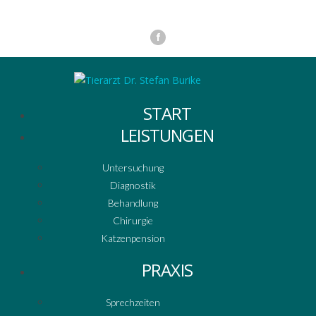
START
LEISTUNGEN
Untersuchung
Diagnostik
Behandlung
Chirurgie
Katzenpension
PRAXIS
Sprechzeiten