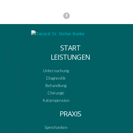
START
LEISTUNGEN
Untersuchung
Diagnostik
Behandlung
Chirurgie
Katzenpension
PRAXIS
Sprechzeiten