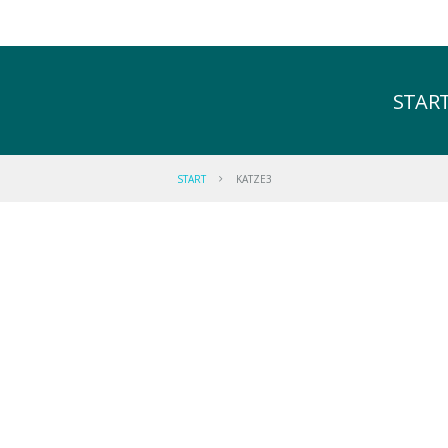
STAR
START
KATZE3